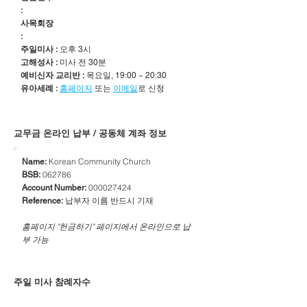
:
사목회장
:
주일미사 :
오후 3시
고해성사 :
미사 전 30분
예비신자 교리반 :
목요일, 19:00 ~ 20:30
유아세례 :
홈페이지
또는
이메일
로 신청
​교무금 온라인 납부 / 공동체 계좌 정보
Korean Community Church
Name:
062786
BSB:
000027424
Account Number:
납부자 이름 반드시 기재
Reference:
​홈페이지 "헌금하기" 페이지에서 온라인으로 납
부 가능
주일 미사 참례자수