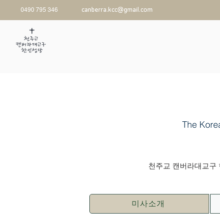
0490 795 346
canberra.kcc@gmail.com
The Kore
천주교 캔버라대교구 한
미사소개