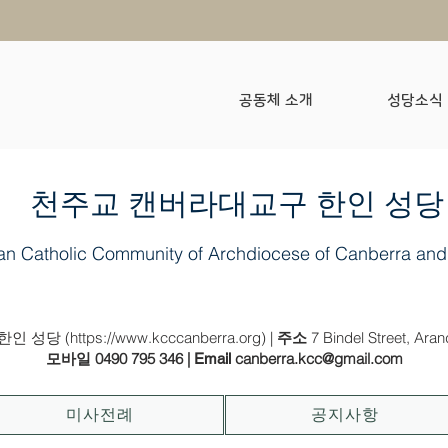
공동체 소개
성당소식
​천주교 캔버라대교구 한인 성당
an Catholic Community of Archdiocese of Canberra and
2021년 10월 3일 (나해) - (녹) 연중 제27주일 (군인 주일)
인 성당 (
https://www.kcccanberra.org
) |
7 Bindel Street, Ara
주소
0490 795 346
|
canberra.kcc@gmail.com
모바일
Email
미사전례
공지사항