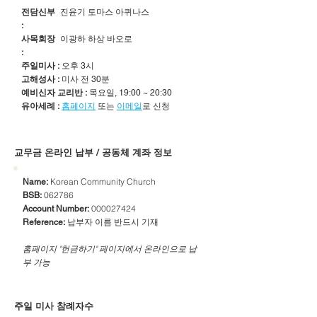
전담신부
진윤기 토마스 아퀴나스
:
사목회장
이광하 하상 바오로
:
주일미사 :
오후 3시
고해성사 :
미사 전 30분
예비신자 교리반 :
목요일, 19:00 ~ 20:30
유아세례 :
홈페이지
또는
이메일
로 신청
​교무금 온라인 납부 / 공동체 계좌 정보
Korean Community Church
Name:
062786
BSB:
000027424
Account Number:
납부자 이름 반드시 기재
Reference:
​홈페이지 "헌금하기" 페이지에서 온라인으로 납
부 가능
주일 미사 참례자수