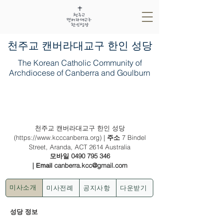
​천주교 캔버라대교구 한인 성당
The Korean Catholic Community of
Archdiocese of Canberra and Goulburn
2021년 5월 16일 (나해) - (백) 주님 승천
대축일 (홍보 주일)
천주교 캔버라대교구 한인 성당
(
https://www.kcccanberra.org
) |
7 Bindel
주소
Street, Aranda, ACT 2614 Australia
0490 795 346
모바일
|
canberra.kcc@gmail.com
Email
미사전례
공지사항
다운받기
미사소개
성당 정보