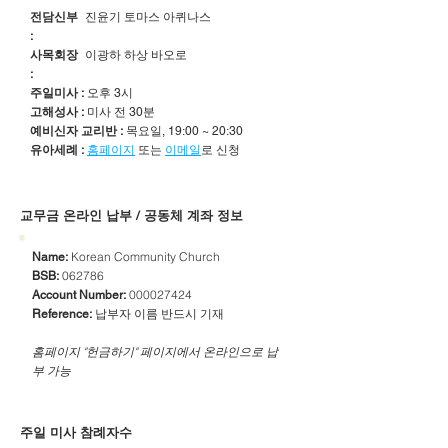
전담신부
진윤기 토마스 아퀴나스
:
사목회장
이광하 하상 바오로
:
주일미사 :
오후 3시
고해성사 :
미사 전 30분
예비신자 교리반 :
목요일, 19:00 ~ 20:30
유아세례 :
홈페이지
또는
이메일
로 신청
​교무금 온라인 납부 / 공동체 계좌 정보
Korean Community Church
Name:
062786
BSB:
000027424
Account Number:
납부자 이름 반드시 기재
Reference:
​홈페이지 "헌금하기" 페이지에서 온라인으로 납
부 가능
주일 미사 참례자수