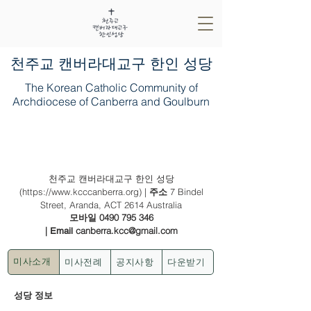
​천주교 캔버라대교구 한인 성당
The Korean Catholic Community of
Archdiocese of Canberra and Goulburn
2021년 5월 16일 (나해) - (백) 주님 승천
대축일 (홍보 주일)
천주교 캔버라대교구 한인 성당
(
https://www.kcccanberra.org
) |
7 Bindel
주소
Street, Aranda, ACT 2614 Australia
0490 795 346
모바일
|
canberra.kcc@gmail.com
Email
미사전례
공지사항
다운받기
미사소개
성당 정보