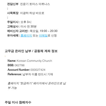
전담신부
진윤기 토마스 아퀴나스
:
사목회장
이광하 하상 바오로
:
주일미사 :
오후 3시
고해성사 :
미사 전 30분
예비신자 교리반 :
목요일, 19:00 ~ 20:30
유아세례 :
홈페이지
또는
이메일
로 신청
​교무금 온라인 납부 / 공동체 계좌 정보
Korean Community Church
Name:
062786
BSB:
000027424
Account Number:
납부자 이름 반드시 기재
Reference:
​홈페이지 "헌금하기" 페이지에서 온라인으로 납
부 가능
주일 미사 참례자수