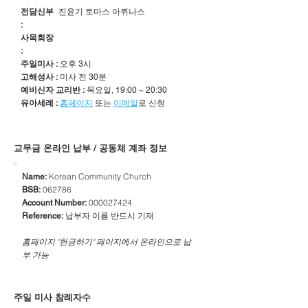
전담신부
진윤기 토마스 아퀴나스
:
사목회장
:
주일미사 :
오후 3시
고해성사 :
미사 전 30분
예비신자 교리반 :
목요일, 19:00 ~ 20:30
유아세례 :
홈페이지
또는
이메일
로 신청
​교무금 온라인 납부 / 공동체 계좌 정보
Korean Community Church
Name:
062786
BSB:
000027424
Account Number:
납부자 이름 반드시 기재
Reference:
​홈페이지 "헌금하기" 페이지에서 온라인으로 납
부 가능
주일 미사 참례자수