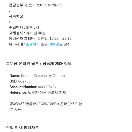
전담신부
진윤기 토마스 아퀴나스
:
사목회장
:
주일미사 :
오후 3시
고해성사 :
미사 전 30분
예비신자 교리반 :
목요일, 19:00 ~ 20:30
유아세례 :
홈페이지
또는
이메일
로 신청
​교무금 온라인 납부 / 공동체 계좌 정보
Korean Community Church
Name:
062786
BSB:
000027424
Account Number:
납부자 이름 반드시 기재
Reference:
​홈페이지 "헌금하기" 페이지에서 온라인으로 납
부 가능
주일 미사 참례자수