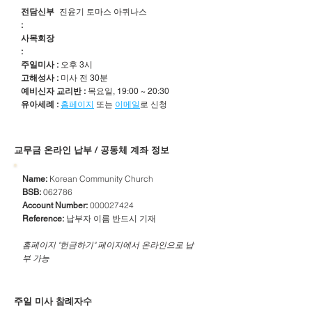
전담신부
진윤기 토마스 아퀴나스
:
사목회장
:
주일미사 :
오후 3시
고해성사 :
미사 전 30분
예비신자 교리반 :
목요일, 19:00 ~ 20:30
유아세례 :
홈페이지
또는
이메일
로 신청
​교무금 온라인 납부 / 공동체 계좌 정보
Korean Community Church
Name:
062786
BSB:
000027424
Account Number:
납부자 이름 반드시 기재
Reference:
​홈페이지 "헌금하기" 페이지에서 온라인으로 납
부 가능
주일 미사 참례자수