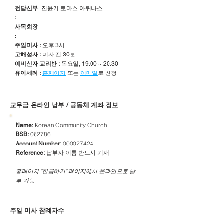
전담신부
진윤기 토마스 아퀴나스
:
사목회장
:
주일미사 :
오후 3시
고해성사 :
미사 전 30분
예비신자 교리반 :
목요일, 19:00 ~ 20:30
유아세례 :
홈페이지
또는
이메일
로 신청
​교무금 온라인 납부 / 공동체 계좌 정보
Korean Community Church
Name:
062786
BSB:
000027424
Account Number:
납부자 이름 반드시 기재
Reference:
​홈페이지 "헌금하기" 페이지에서 온라인으로 납
부 가능
주일 미사 참례자수