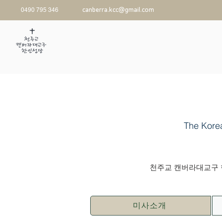
0490 795 346
canberra.kcc@gmail.com
The Kore
천주교 캔버라대교구 한
미사소개