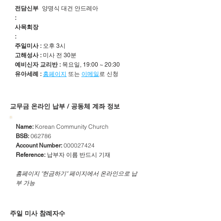
전담신부
양명식 대건 안드레아
:
사목회장
:
주일미사 :
오후 3시
고해성사 :
미사 전 30분
예비신자 교리반 :
목요일, 19:00 ~ 20:30
유아세례 :
홈페이지
또는
이메일
로 신청
​교무금 온라인 납부 / 공동체 계좌 정보
Korean Community Church
Name:
062786
BSB:
000027424
Account Number:
납부자 이름 반드시 기재
Reference:
​홈페이지 "헌금하기" 페이지에서 온라인으로 납
부 가능
주일 미사 참례자수