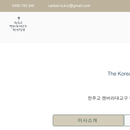
0490 795 346
canberra.kcc@gmail.com
The Kore
천주교 캔버라대교구 한
미사소개