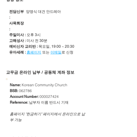
전담신부
양명식 대건 안드레아
:
사목회장
:
주일미사 :
오후 3시
고해성사 :
미사 전 30분
예비신자 교리반 :
목요일, 19:00 ~ 20:30
유아세례 :
홈페이지
또는
이메일
로 신청
​교무금 온라인 납부 / 공동체 계좌 정보
Korean Community Church
Name:
062786
BSB:
000027424
Account Number:
납부자 이름 반드시 기재
Reference:
​홈페이지 "헌금하기" 페이지에서 온라인으로 납
부 가능