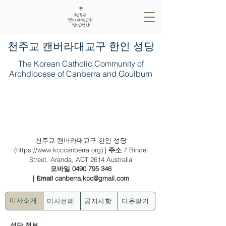
​천주교 캔버라대교구 한인 성당
The Korean Catholic Community of
Archdiocese of Canberra and Goulburn
2023년 9월 17일(가해) - (홍) 성 김대건
안드레아 사제와 성 정하상 바오로와 동
료 순교자들 대축일
천주교 캔버라대교구 한인 성당
(
https://www.kcccanberra.org
) |
7 Bindel
주소
Street, Aranda, ACT 2614 Australia
0490 795 346
모바일
|
canberra.kcc@gmail.com
Email
미사전례
공지사항
다운받기
미사소개
성당 정보