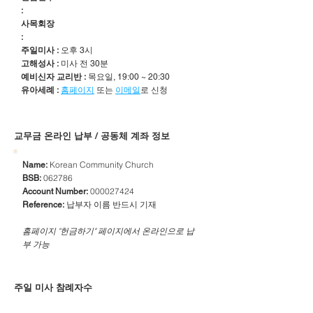
:
사목회장
:
주일미사 :
오후 3시
고해성사 :
미사 전 30분
예비신자 교리반 :
목요일, 19:00 ~ 20:30
유아세례 :
홈페이지
또는
이메일
로 신청
​교무금 온라인 납부 / 공동체 계좌 정보
Korean Community Church
Name:
062786
BSB:
000027424
Account Number:
납부자 이름 반드시 기재
Reference:
​홈페이지 "헌금하기" 페이지에서 온라인으로 납
부 가능
주일 미사 참례자수