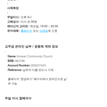
:
사목회장
:
주일미사 :
오후 3시
고해성사 :
미사 전 30분
예비신자 교리반 :
목요일, 19:00 ~ 20:30
유아세례 :
홈페이지
또는
이메일
로 신청
​교무금 온라인 납부 / 공동체 계좌 정보
Korean Community Church
Name:
062786
BSB:
000027424
Account Number:
납부자 이름 반드시 기재
Reference:
​홈페이지 "헌금하기" 페이지에서 온라인으로 납
부 가능
주일 미사 참례자수