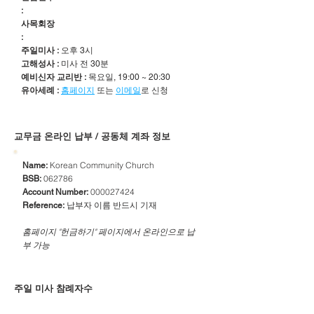
:
사목회장
:
주일미사 :
오후 3시
고해성사 :
미사 전 30분
예비신자 교리반 :
목요일, 19:00 ~ 20:30
유아세례 :
홈페이지
또는
이메일
로 신청
​교무금 온라인 납부 / 공동체 계좌 정보
Korean Community Church
Name:
062786
BSB:
000027424
Account Number:
납부자 이름 반드시 기재
Reference:
​홈페이지 "헌금하기" 페이지에서 온라인으로 납
부 가능
주일 미사 참례자수