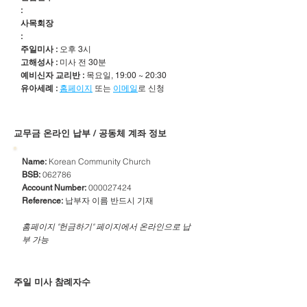
:
사목회장
:
주일미사 :
오후 3시
고해성사 :
미사 전 30분
예비신자 교리반 :
목요일, 19:00 ~ 20:30
유아세례 :
홈페이지
또는
이메일
로 신청
​교무금 온라인 납부 / 공동체 계좌 정보
Korean Community Church
Name:
062786
BSB:
000027424
Account Number:
납부자 이름 반드시 기재
Reference:
​홈페이지 "헌금하기" 페이지에서 온라인으로 납
부 가능
주일 미사 참례자수