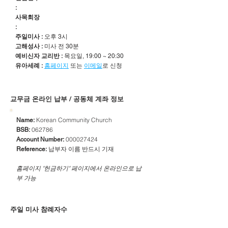
:
사목회장
:
주일미사 :
오후 3시
고해성사 :
미사 전 30분
예비신자 교리반 :
목요일, 19:00 ~ 20:30
유아세례 :
홈페이지
또는
이메일
로 신청
​교무금 온라인 납부 / 공동체 계좌 정보
Korean Community Church
Name:
062786
BSB:
000027424
Account Number:
납부자 이름 반드시 기재
Reference:
​홈페이지 "헌금하기" 페이지에서 온라인으로 납
부 가능
주일 미사 참례자수