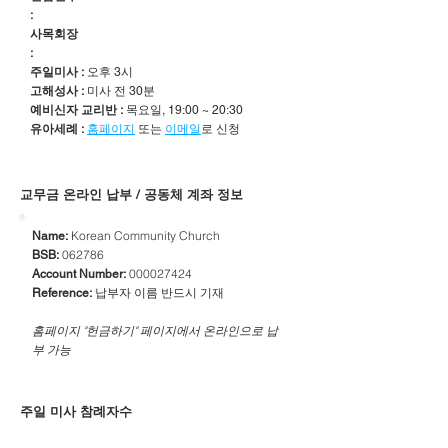
:
사목회장
:
주일미사 :
오후 3시
고해성사 :
미사 전 30분
예비신자 교리반 :
목요일, 19:00 ~ 20:30
유아세례 :
홈페이지
또는
이메일
로 신청
​교무금 온라인 납부 / 공동체 계좌 정보
Korean Community Church
Name:
062786
BSB:
000027424
Account Number:
납부자 이름 반드시 기재
Reference:
​홈페이지 "헌금하기" 페이지에서 온라인으로 납
부 가능
주일 미사 참례자수