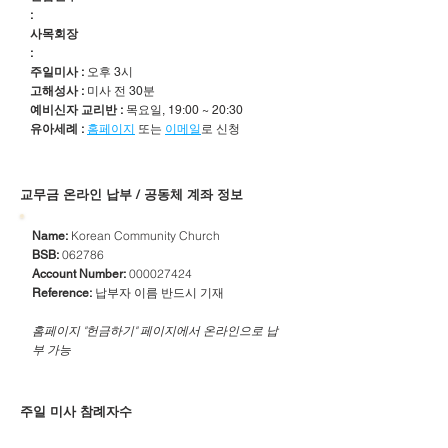
:
사목회장
:
주일미사 :
오후 3시
고해성사 :
미사 전 30분
예비신자 교리반 :
목요일, 19:00 ~ 20:30
유아세례 :
홈페이지
또는
이메일
로 신청
​교무금 온라인 납부 / 공동체 계좌 정보
Korean Community Church
Name:
062786
BSB:
000027424
Account Number:
납부자 이름 반드시 기재
Reference:
​홈페이지 "헌금하기" 페이지에서 온라인으로 납
부 가능
주일 미사 참례자수