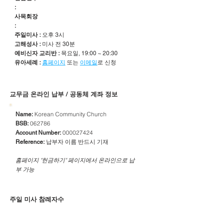
:
사목회장
:
주일미사 :
오후 3시
고해성사 :
미사 전 30분
예비신자 교리반 :
목요일, 19:00 ~ 20:30
유아세례 :
홈페이지
또는
이메일
로 신청
​교무금 온라인 납부 / 공동체 계좌 정보
Korean Community Church
Name:
062786
BSB:
000027424
Account Number:
납부자 이름 반드시 기재
Reference:
​홈페이지 "헌금하기" 페이지에서 온라인으로 납
부 가능
주일 미사 참례자수