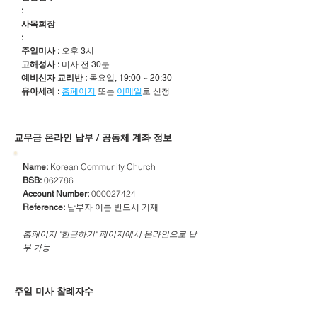
:
사목회장
:
주일미사 :
오후 3시
고해성사 :
미사 전 30분
예비신자 교리반 :
목요일, 19:00 ~ 20:30
유아세례 :
홈페이지
또는
이메일
로 신청
​교무금 온라인 납부 / 공동체 계좌 정보
Korean Community Church
Name:
062786
BSB:
000027424
Account Number:
납부자 이름 반드시 기재
Reference:
​홈페이지 "헌금하기" 페이지에서 온라인으로 납
부 가능
주일 미사 참례자수