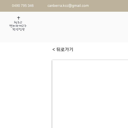
0490 795 346
canberra.kcc@gmail.com
< 뒤로가기