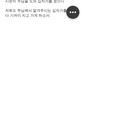
시몬이 주님을 도와 십자가를 졌으니
저희도 주님께서 맡겨주시는 십자가를 날마
다 기꺼이 지고 가게 하소서.
(잠깐 묵상한다.)
주님의 기도, 성모송, 영광송
◎ 어머니께 청하오니 제 맘속에 주님 상처 깊
이 새겨 주소서.
이전
다음
​주일미사 :
오후 3시 | 고해성사 : ​미사 전 30분
성당 주소 : 7 Bindel Street, Aranda, ACT
2614 Australia
Mobile :
0490 795 346
Email :
canberra.kcc@gmail.com
Copyright © 천주교 캔버라대교구 한인성당. All rights reserved.
Proudly created by Studio Athi.