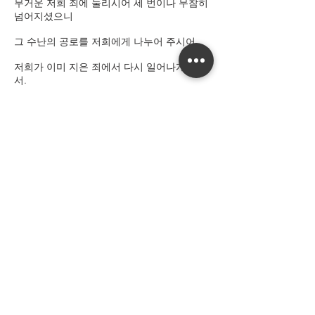
무거운 저희 죄에 눌리시어 세 번이나 무참히
넘어지셨으니
그 수난의 공로를 저희에게 나누어 주시어
저희가 이미 지은 죄에서 다시 일어나게 하소
서.
(잠깐 묵상한다.)
주님의 기도, 성모송, 영광송
◎ 어머니께 청하오니 제 맘속에 주님 상처 깊
이 새겨 주소서.
이전
다음
​주일미사 :
오후 3시 | 고해성사 : ​미사 전 30분
성당 주소 : 7 Bindel Street, Aranda, ACT
2614 Australia
Mobile :
0490 795 346
Email :
canberra.kcc@gmail.com