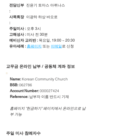
전담신부
진윤기 토마스 아퀴나스
:
사목회장
이광하 하상 바오로
:
주일미사 :
오후 3시
고해성사 :
미사 전 30분
예비신자 교리반 :
목요일, 19:00 ~ 20:30
유아세례 :
홈페이지
또는
이메일
로 신청
​교무금 온라인 납부 / 공동체 계좌 정보
Korean Community Church
Name:
062786
BSB:
000027424
Account Number:
납부자 이름 반드시 기재
Reference:
​홈페이지 "헌금하기" 페이지에서 온라인으로 납
부 가능
주일 미사 참례자수